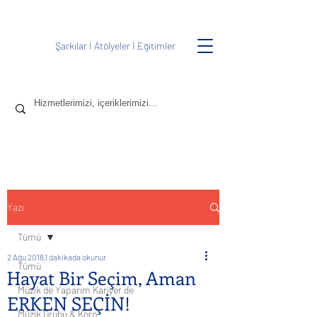
Şarkılar
I
Atölyeler
I
Eğitimler
Yazı
Tümü
2 Ağu 2018
1 dakikada okunur
Tümü
Hayat Bir Seçim, Aman
Müzik de Yaparım Kariyer de
ERKEN SEÇİN!
Müzik Grubu & Koro