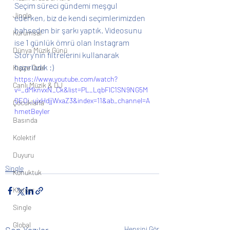
Seçim süreci gündemi meşgul 
Jingle
ederken, biz de kendi seçimlerimizden 
bahseden bir şarkı yaptık. Videosunu 
Kurumsal
ise 1 günlük ömrü olan Instagram 
Dünya Müzik Günü
Story'nin filtrelerini kullanarak 
hazırladık :)
Kişiye Özel
https://www.youtube.com/watch?
Canlı Müzik & DJ
v=_dMknvxN_Ck&list=PL_LqbFlC1SN9NG5M
QEOi_ujxHdjjWxaZ3&index=11&ab_channel=A
Çocuklarla
hmetBeyler
Basında
Kolektif
Duyuru
Single
Konuktuk
Konser
Single
Global
Son Yazılar
Hepsini Gör