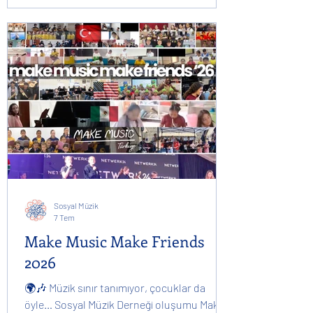
Harmony’nin sonuçları belli oldu. 🎉 2026
Workplace Harmony Büyük Ödülü’nü
kazanan University of Ghana Medical Centre
Choir’ı tebrik ediyoruz! Ayrıca yarışmaya
katılarak müziklerini dünyayla paylaşan tüm
harika gruplara sonsuz teşekkürler. Son
olarak değerli zamanlarını ayırıp titiz değ
Sosyal Müzik
7 Tem
Make Music Make Friends
2026
🌍🎶 Müzik sınır tanımıyor, çocuklar da
öyle… Sosyal Müzik Derneği oluşumu Make