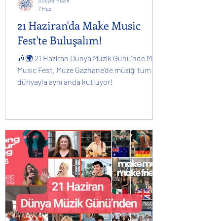
Sosyal Müzik
7 Haz
21 Haziran'da Make Music
Fest'te Buluşalım!
🎶🌍 21 Haziran Dünya Müzik Günü’nde Make
Music Fest, Müze Gazhane’de müziği tüm
dünyayla aynı anda kutluyor!