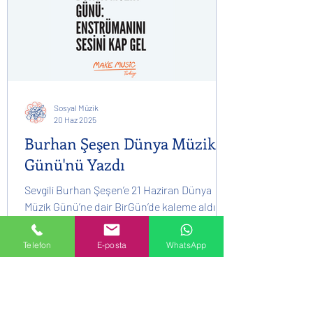
Sosyal Müzik
20 Haz 2025
Burhan Şeşen Dünya Müzik
Günü'nü Yazdı
Sevgili Burhan Şeşen’e 21 Haziran Dünya
Müzik Günü’ne dair BirGün’de kaleme aldığı
içten ve anlamlı yazısı için gönülden
teşekkür ederiz❤️
Telefon
E-posta
WhatsApp