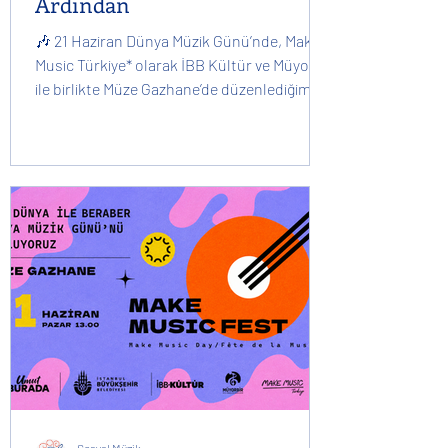
Ardından
🎶 21 Haziran Dünya Müzik Günü’nde, Make
Music Türkiye* olarak İBB Kültür ve Müyorbir
ile birlikte Müze Gazhane’de düzenlediğimiz
Make Music Fest’teki MÜYORBİR
SAHNESİ’ndei MÜYORBİR üyesi yorumcu
sanatçılar gönüllü sahne performanslarıyla
müzikseverlere unutulmaz anlar yaşattı.
Müziğin birleştirici gücünü bir kez daha tüm
dünya performansları ile birlikte
hissettiğimiz bu özel günde, sanatın özgür
sesini birlikte yükselten tüm
sanatçılarımıza, katılımcı müzikseverlere,
etkinl