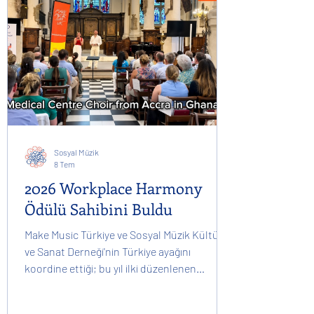
Sosyal Müzik
8 Tem
2026 Workplace Harmony
Ödülü Sahibini Buldu
Make Music Türkiye ve Sosyal Müzik Kültür
ve Sanat Derneği'nin Türkiye ayağını
koordine ettiği; bu yıl ilki düzenlenen
kurumsal müzik grupları ve korolar arası
global müzik yarışması Workplace