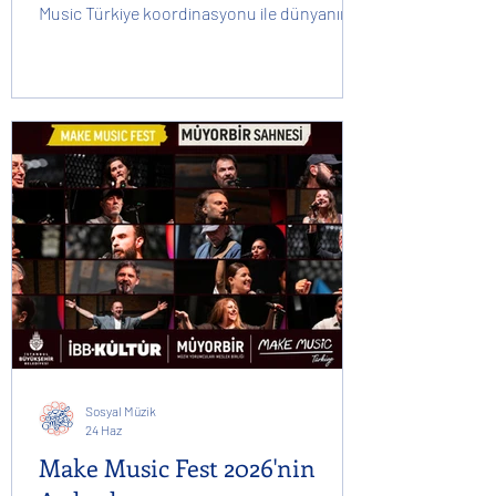
Music Türkiye koordinasyonu ile dünyanın
dört bir yanındaki çocuklar; söyledikleri
şarkılar, çaldıkları enstrümanlar ve
paylaştıkları neşeleriyle bizlere müziğin
evrensel dilini bir kez daha hatırlattılar. Her
video farklı bir kültürün sesini taşırken,
hepsi aynı duyguda buluştu: birlikte
üretmek, paylaşmak ve dostluk kurmak.
Rengârenk görüntüler, birbirinden güzel
performanslar ve çocukların içte
Sosyal Müzik
24 Haz
Make Music Fest 2026'nin