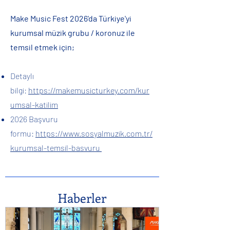
Make Music Fest 2026'da Türkiye'yi
kurumsal müzik grubu / koronuz ile
temsil etmek için;
Detaylı
bilgi:
https://makemusicturkey.com/kur
umsal-katilim
2026 Başvuru
formu:
https://www.sosyalmuzik.com.tr/
kurumsal-temsil-basvuru
Haberler