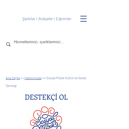
Şarkılar
I
Atölyeler
I
Eğitimler
Ana Sayfa
>>
Hakkımızda
>> Sosyal Müzik Kültür ve Sanat
Derneği
DESTEKÇİ OL