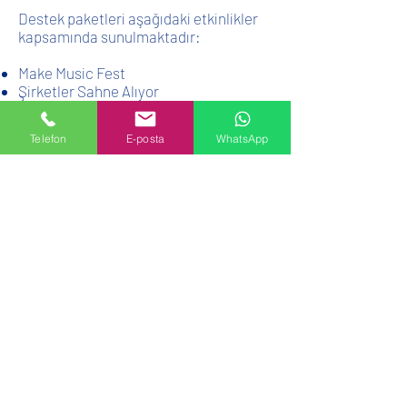
Destek paketleri aşağıdaki etkinlikler
kapsamında sunulmaktadır:
Make Music Fest
Şirketler Sahne Alıyor
Yaz Sanat Kampları
Müzik de Yaparım Kariyer de​​​​
Telefon
E-posta
WhatsApp
Platin Destekçi
“Ana Destekçi” olarak konumlandırma
Ana sahne ve etkinlik alanında üst
düzey logo görünürlüğü
Basın bülteni ve medya iletişimlerinde
yer alma
Sosyal medya kampanyalarında
görünürlük
Etkinlik alanında deneyim / stand
kurulum hakkı
Kurum temsilcisine konuşma veya
panel katılım hakkı
VIP davet ve networking erişimi