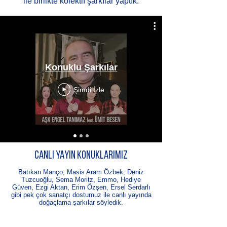
ile birlikte kolektif şarkılar yaptık.
Konuklu Şarkılar
Şimdi İzle
CANLI YAYIN KONUKLARIMIZ
Batıkan Manço, Masis Aram Özbek, Deniz
Tuzcuoğlu, Sema Moritz, Emmo, Hediye
Güven, Ezgi Aktan, Erim Özşen, Ersel Serdarlı
gibi pek çok sanatçı dostumuz ile canlı yayında
doğaçlama şarkılar söyledik.