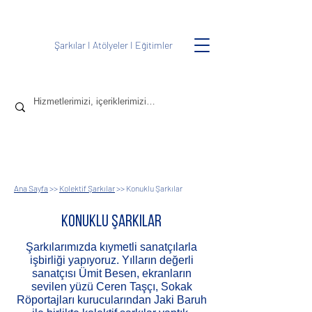
Şarkılar
I
Atölyeler
I
Eğitimler
Ana Sayfa
>>
Kolektif Şarkılar
>> Konuklu Şarkılar
konuklu ŞARKILAR
Şarkılarımızda kıymetli sanatçılarla
işbirliği yapıyoruz. Yılların değerli
sanatçısı Ümit Besen, ekranların
sevilen yüzü Ceren Taşçı, Sokak
Röportajları kurucularından Jaki Baruh