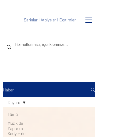
Şarkılar
I
Atölyeler
I
Eğitimler
Haber
Duyuru
Tümü
Müzik de
Yaparım
Kariyer de