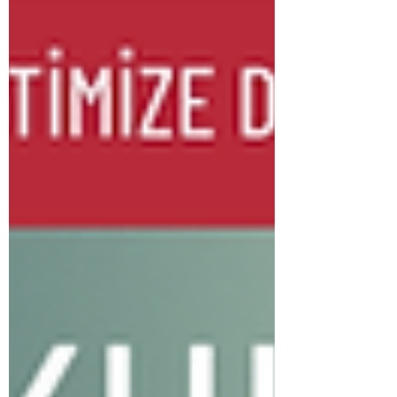
gönüllüleri; • Organizasyon ve etkinlik
ekiplerinde görev alır • Sosyal medya ve
içerik üretimin