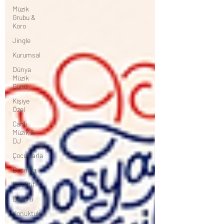
Müzik
Grubu &
Koro
Jingle
Kurumsal
Dünya
Müzik
Günü
Kişiye
Özel
Canlı
Müzik &
DJ
Çocuklarla
Basında
Kolektif
Duyuru
Konuktuk