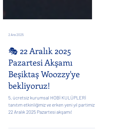
2 Ara 2025
🎭 22 Aralık 2025
Pazartesi Akşamı
Beşiktaş Woozzy'ye
bekliyoruz!
5. ücretsiz kurumsal HOBİ KULÜPLERİ
tanıtım etkinliğimiz ve erken yeni yıl partimiz