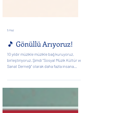
5 Haz
🎵 Gönüllü Arıyoruz!
10 yıldır müzikle müzikle bağ kuruyoruz,
birleştiriyoruz. Şimdi “Sosyal Müzik Kültür ve
Sanat Derneği” olarak daha fazla insana
ulaşmak, daha fazla proje üretmek ve
müziğin birleştirici gücünü büyütmek için
yeni gönüllüler arıyoruz. Festival, konser,
açık sahne, gençlik projeleri, sanat kampları
ve kültür-sanat etkinliklerinde bizimle
birlikte yer almak ister misin? ✨ Sosyal Müzik