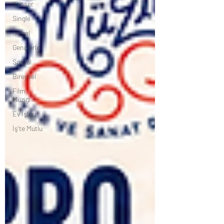
Konser
Single
Global
Gençlerle
Sosyal
Bireysel
Film
Müziği
Ev İşleri
İş'te Mutlu