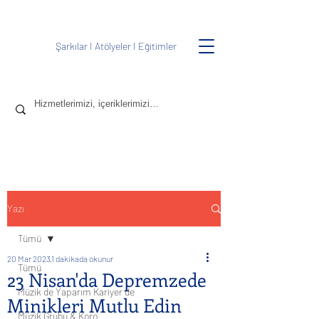
Şarkılar
I
Atölyeler
I
Eğitimler
Yazı
Tümü
20 Mar 2023
1 dakikada okunur
Tümü
23 Nisan'da Depremzede
Müzik de Yaparım Kariyer de
Minikleri Mutlu Edin
Müzik Grubu & Koro