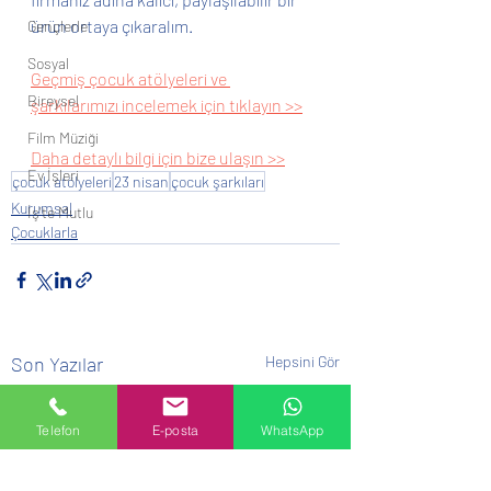
ürün ortaya çıkaralım.
Gençlerle
Sosyal
Geçmiş çocuk atölyeleri ve 
Bireysel
şarkılarımızı incelemek için tıklayın >>
Film Müziği
Daha detaylı bilgi için bize ulaşın >>
Ev İşleri
çocuk atölyeleri
23 nisan
çocuk şarkıları
Kurumsal
İş'te Mutlu
Çocuklarla
Son Yazılar
Hepsini Gör
Telefon
E-posta
WhatsApp