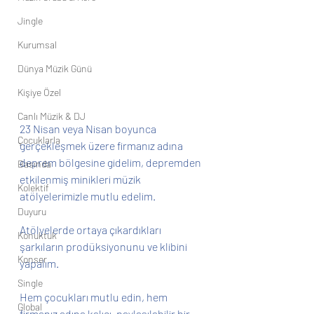
Jingle
Kurumsal
Dünya Müzik Günü
Kişiye Özel
Canlı Müzik & DJ
23 Nisan veya Nisan boyunca 
Çocuklarla
gerçekleşmek üzere firmanız adına 
deprem bölgesine gidelim, depremden 
Basında
etkilenmiş minikleri müzik 
Kolektif
atölyelerimizle mutlu edelim.
Duyuru
Atölyelerde ortaya çıkardıkları 
Konuktuk
şarkıların prodüksiyonunu ve klibini 
Konser
yapalım.
Single
Hem çocukları mutlu edin, hem 
Global
firmanız adına kalıcı, paylaşılabilir bir 