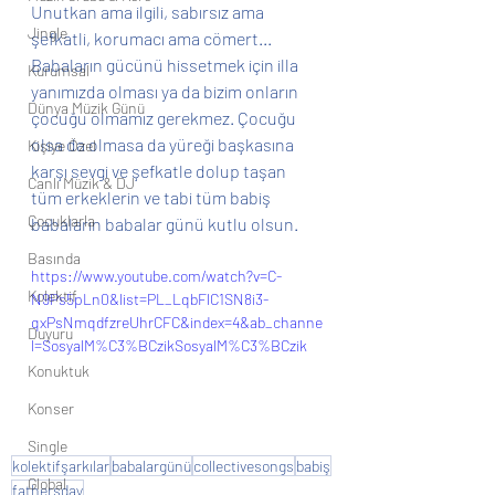
Unutkan ama ilgili, sabırsız ama 
Jingle
şefkatli, korumacı ama cömert... 
Babaların gücünü hissetmek için illa 
Kurumsal
yanımızda olması ya da bizim onların 
Dünya Müzik Günü
çocuğu olmamız gerekmez. Çocuğu 
olsa da olmasa da yüreği başkasına 
Kişiye Özel
karşı sevgi ve şefkatle dolup taşan 
Canlı Müzik & DJ
tüm erkeklerin ve tabi tüm babiş 
Çocuklarla
babaların babalar günü kutlu olsun.
Basında
https://www.youtube.com/watch?v=C-
Kolektif
N9Ps5pLn0&list=PL_LqbFlC1SN8i3-
qxPsNmqdfzreUhrCFC&index=4&ab_channe
Duyuru
l=SosyalM%C3%BCzikSosyalM%C3%BCzik
Konuktuk
Konser
Single
kolektifşarkılar
babalargünü
collectivesongs
babiş
Global
fathersday