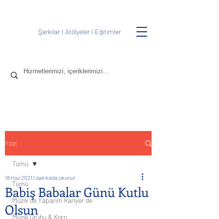
Şarkılar
I
Atölyeler
I
Eğitimler
Yazı
Tümü
18 Haz 2021
1 dakikada okunur
Tümü
Babiş Babalar Günü Kutlu
Müzik de Yaparım Kariyer de
Olsun
Müzik Grubu & Koro