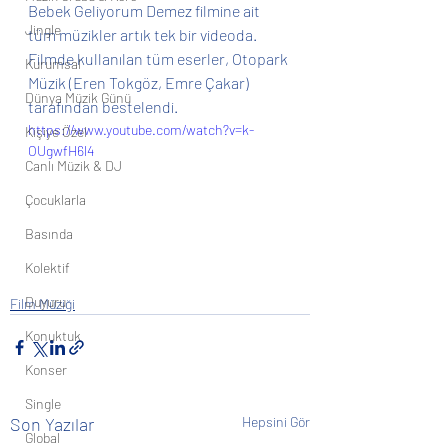
Bebek Geliyorum Demez filmine ait 
Jingle
tüm müzikler artık tek bir videoda. 
Filmde kullanılan tüm eserler, Otopark 
Kurumsal
Müzik (Eren Tokgöz, Emre Çakar) 
Dünya Müzik Günü
tarafından bestelendi.
https://www.youtube.com/watch?v=k-
Kişiye Özel
OUgwfH6l4
Canlı Müzik & DJ
Çocuklarla
Basında
Kolektif
Duyuru
Film Müziği
Konuktuk
Konser
Single
Son Yazılar
Hepsini Gör
Global