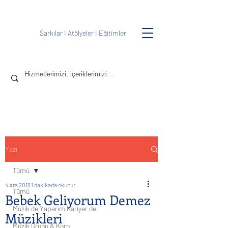
Şarkılar
I
Atölyeler
I
Eğitimler
Yazı
Tümü
4 Ara 2018
1 dakikada okunur
Tümü
Bebek Geliyorum Demez
Müzik de Yaparım Kariyer de
Müzikleri
Müzik Grubu & Koro