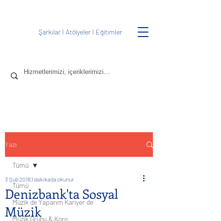
Şarkılar
I
Atölyeler
I
Eğitimler
Yazı
Tümü
3 Şub 2018
1 dakikada okunur
Tümü
Denizbank'ta Sosyal
Müzik de Yaparım Kariyer de
Müzik
Müzik Grubu & Koro