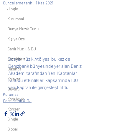
Güncelleme tarihi:
1 Kas 2021
Jingle
Kurumsal
Dünya Müzik Günü
Kişiye Özel
Canlı Müzik & DJ
Sosyal Müzik Atölyesi bu kez de 
Çocuklarla
Denizbank bünyesinde yer alan Deniz 
Basında
Akademi tarafından Yeni Kaptanlar 
Kolektif
Kulübü etkinlikleri kapsamında 100 
yeni kaptan ile gerçekleştirildi.
Duyuru
Kurumsal
Konuktuk
Canlı Müzik & DJ
Konser
Single
Global