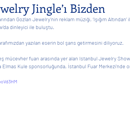
welry Jingle’ı Bizden
ından Gozlan Jewelry’nin reklam müziği, ‘Işığım Altından’ i
l
Gençlerle
Sosyal
Bireysel
Film Müziği
da dinleyici ile buluştu. 
rafımızdan yazılan eserin bol şans getirmesini diliyoruz. 
ş mücevher fuarı arasında yer alan Istanbul Jewelry Show
da Elmas Kule sponsorluğunda, İstanbul Fuar Merkezi'nde or
DboVd3HM