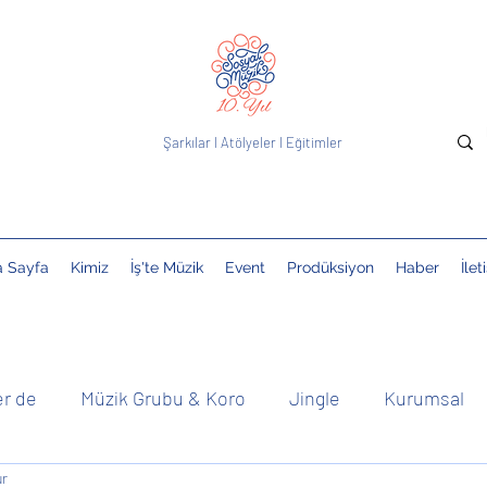
Şarkılar
I
Atölyeler
I
Eğitimler
a Sayfa
Kimiz
İş'te Müzik
Event
Prodüksiyon
Haber
İlet
er de
Müzik Grubu & Koro
Jingle
Kurumsal
ur
& DJ
Çocuklarla
Basında
Kolektif
Duyuru