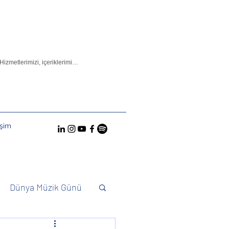
işim
Dünya Müzik Günü
Konuktuk