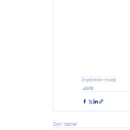
jingle
reklam müziği
Jingle
Son Yazılar