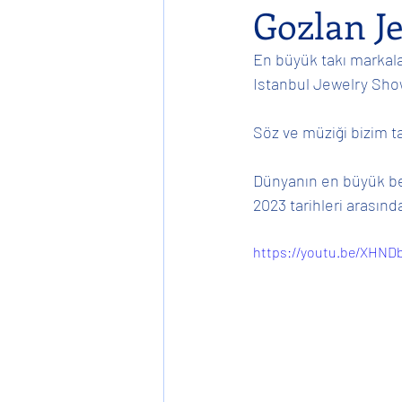
Gozlan Je
En büyük takı markalar
Konser
Single
Globa
Istanbul Jewelry Show’
Söz ve müziği bizim ta
İş'te Mutlu
Dünyanın en büyük be
2023 tarihleri arasın
https://youtu.be/XHN