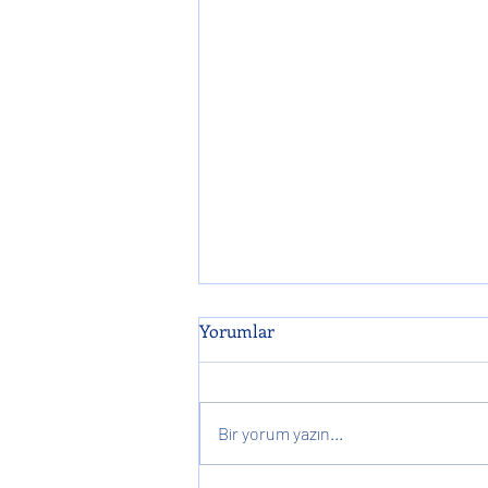
Yorumlar
Bir yorum yazın...
Go PepsiCo 🚀 🎶 🤩