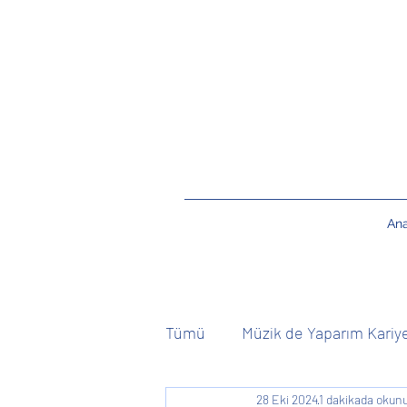
An
Tümü
Müzik de Yaparım Kariy
28 Eki 2024
1 dakikada okun
Kişiye Özel
Canlı Müzik 