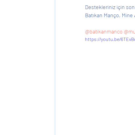
Destekleriniz için so
Batıkan Manço, Mine 
@batikanmanco
@mu
https://youtu.be/6TEv