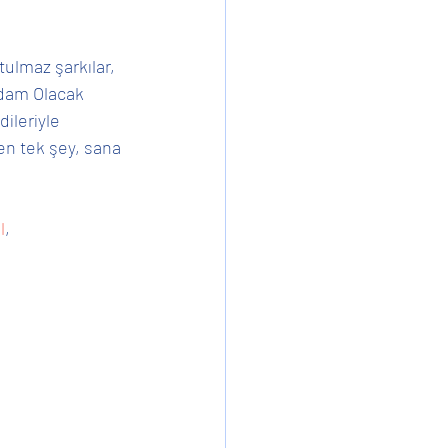
ulmaz şarkılar, 
Ev İşleri
Adam Olacak 
ileriyle 
en tek şey, sana 
l
, 