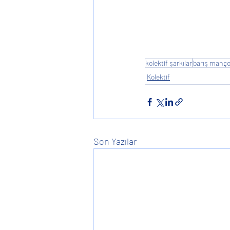
kolektif şarkılar
barış manç
Kolektif
Son Yazılar