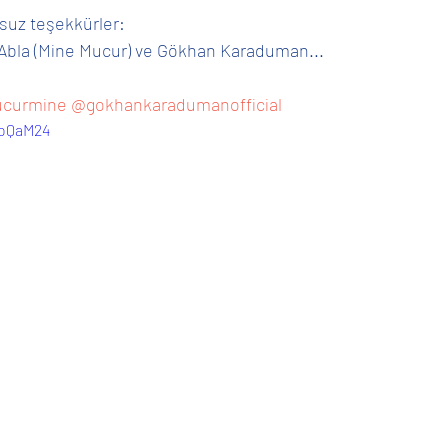
nsuz teşekkürler:
Abla (Mine Mucur) ve Gökhan Karaduman...
curmine
@gokhankaradumanofficial
BoQaM24