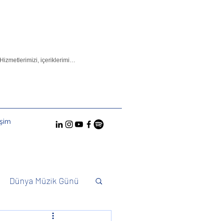
işim
Dünya Müzik Günü
Konuktuk