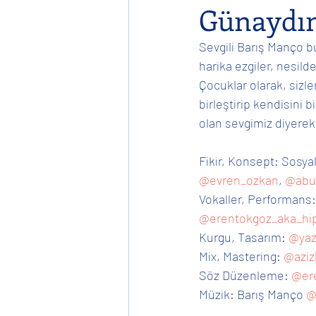
Günaydın
Sevgili Barış Manço b
Konser
Single
Globa
harika ezgiler, nesil
Çocuklar olarak, sizle
birleştirip kendisini
İş'te Mutlu
olan sevgimiz diyerek.
Fikir, Konsept: Sosyal
@evren_ozkan
, 
@abur
Vokaller, Performans:
@erentokgoz_aka_hi
Kurgu, Tasarım: 
@yaz
Mix, Mastering: 
@aziz
Söz Düzenleme: 
@er
Müzik: Barış Manço 
@