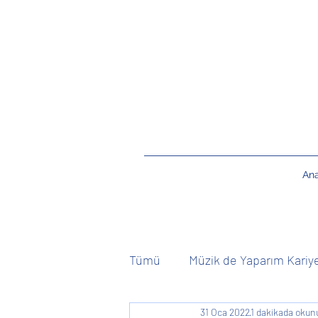
An
Tümü
Müzik de Yaparım Kariy
31 Oca 2022
1 dakikada okun
Kişiye Özel
Canlı Müzik 