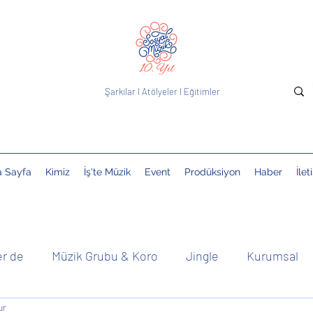
Şarkılar
I
Atölyeler
I
Eğitimler
a Sayfa
Kimiz
İş'te Müzik
Event
Prodüksiyon
Haber
İlet
er de
Müzik Grubu & Koro
Jingle
Kurumsal
ur
& DJ
Çocuklarla
Basında
Kolektif
Duyuru