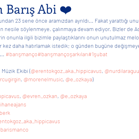
 Barış Abi ❤️
undan 23 sene önce aramızdan ayrıldı... Fakat yarattığı unut
l
Gençlerle
Sosyal
Bireysel
Film Müziği
den nesile söylenmeye, çalınmaya devam ediyor. Bizler de 
rin onunla ilgili bizimle paylaştıklarını onun unutulmaz melod
 bir kez daha hatırlamak istedik; o günden bugüne değişmey
.. 
#barışmanço
#barışmançoşarkıları
#1şubat
 Müzik Ekibi (
@erentokgoz_aka_hippicavus
, 
@nurdilaraguu
cugirgin
, 
@morenelmusic
, 
@e_ozkaya
)
ppicavus
, 
@evren_ozkan
, 
@e_ozkaya
ihaneajans
berk
entokgoz_aka_hippicavus
barismanco