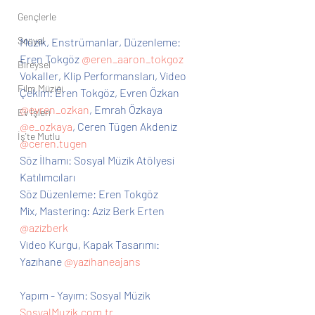
Gençlerle
Sosyal
Müzik, Enstrümanlar, Düzenleme: 
Eren Tokgöz 
@eren_aaron_tokgoz
Bireysel
Vokaller, Klip Performansları, Video 
Film Müziği
Çekim: Eren Tokgöz, Evren Özkan 
@evren_ozkan
, Emrah Özkaya 
Ev İşleri
@e_ozkaya
, Ceren Tügen Akdeniz 
İş'te Mutlu
@ceren.tugen
Söz İlhamı: Sosyal Müzik Atölyesi 
Katılımcıları
Söz Düzenleme: Eren Tokgöz
Mix, Mastering: Aziz Berk Erten 
@azizberk
Video Kurgu, Kapak Tasarımı: 
Yazıhane 
@yazihaneajans
Yapım - Yayım: Sosyal Müzik 
SosyalMuzik.com.tr