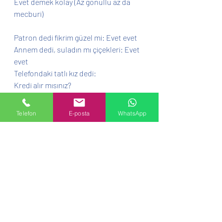
Evet demek kolay (Az gönüllü az da 
mecburi)
Patron dedi fikrim güzel mi: Evet evet
Annem dedi, suladın mı çiçekleri: Evet 
evet
Telefondaki tatlı kız dedi:
Kredi alır mısınız?
Evet evet evet evet, çünkü
Telefon
E-posta
WhatsApp
Hayır demek zor
Her hayır bir olay
Evet demek kolay
Evet demek kolay
Kolektif