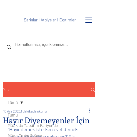
Şarkılar
I
Atölyeler
I
Eğitimler
Yazı
Tümü
10 Ara 2023
1 dakikada okunur
Tümü
Hayır Diyemeyenler İçin
Müzik de Yaparım Kariyer de
‘Hayır demek isterken evet demek 
Müzik Grubu & Koro
zorunda kaldığınız neler var?’ Biz 