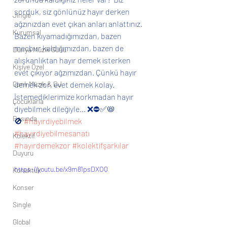
sorduk, siz gönlünüz hayır derken 
Jingle
ağzınızdan evet çıkan anları anlattınız. 
Kurumsal
Bazen kıyamadığımızdan, bazen 
mecbur kaldığımızdan, bazen de 
Dünya Müzik Günü
alışkanlıktan hayır demek isterken 
Kişiye Özel
evet çıkıyor ağzımızdan. Çünkü hayır 
Canlı Müzik & DJ
demek zor, evet demek kolay. 
İstemediklerimize korkmadan hayır 
Çocuklarla
diyebilmek dileğiyle... ❌⛔️✅📛
Basında
🚫 
#hayırdiyebilmek
#hayırdiyebilmesanatı
Kolektif
#hayırdemekzor
#kolektifşarkılar
Duyuru
https://youtu.be/x9m81psDXOQ
Konuktuk
Konser
Single
Global