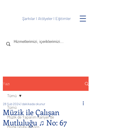
Şarkılar
I
Atölyeler
I
Eğitimler
Yazı
Tümü
28 Şub 2024
1 dakikada okunur
Tümü
Müzik ile Çalışan
Müzik de Yaparım Kariyer de
Mutluluğu ♫ No: 67
Müzik Grubu & Koro