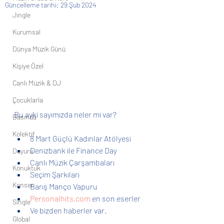
Güncelleme tarihi:
29 Şub 2024
Jingle
Kurumsal
Dünya Müzik Günü
Kişiye Özel
Canlı Müzik & DJ
Çocuklarla
Bu ayki sayımızda neler mi var?
Basında
Kolektif
8 Mart Güçlü Kadınlar Atölyesi
Denizbank ile Finance Day
Duyuru
Canlı Müzik Çarşambaları
Konuktuk
Seçim Şarkıları
Konser
Barış Manço Vapuru
Personalhits.com
 en son eserler
Single
Ve bizden haberler var.
Global