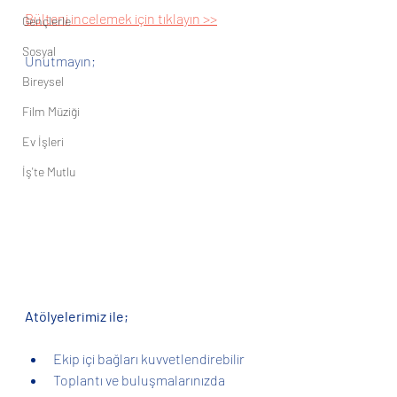
Bülteni incelemek için tıklayın >>
Gençlerle
Sosyal
Unutmayın;
Bireysel
Film Müziği
Ev İşleri
İş'te Mutlu
Atölyelerimiz ile;
Ekip içi bağları kuvvetlendirebilir
Toplantı ve buluşmalarınızda 