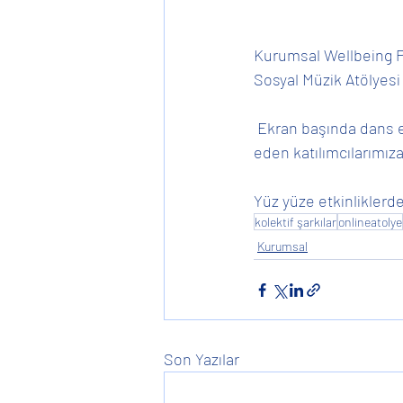
Kurumsal Wellbeing P
Sosyal Müzik Atölyesi
 Ekran başında dans edip şarkılar söylediğimiz OMRON 2030 temalı etkinliğimizde bize eşlik 
eden katılımcılarımıza,
Yüz yüze etkinliklerd
kolektif şarkılar
onlineatolye
Kurumsal
Son Yazılar