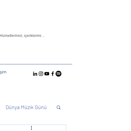
işim
Dünya Müzik Günü
Konuktuk