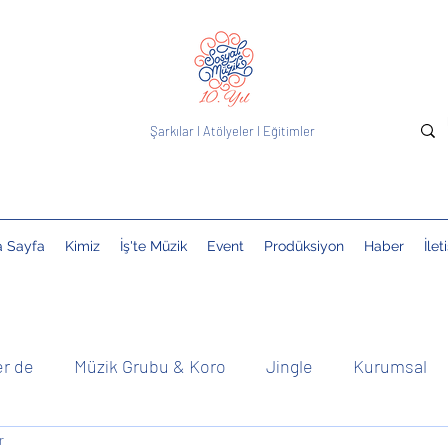
Şarkılar
I
Atölyeler
I
Eğitimler
a Sayfa
Kimiz
İş'te Müzik
Event
Prodüksiyon
Haber
İlet
er de
Müzik Grubu & Koro
Jingle
Kurumsal
r
& DJ
Çocuklarla
Basında
Kolektif
Duyuru