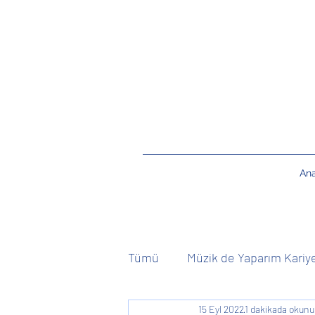
An
Tümü
Müzik de Yaparım Kariy
15 Eyl 2022
1 dakikada okunu
Kişiye Özel
Canlı Müzik 