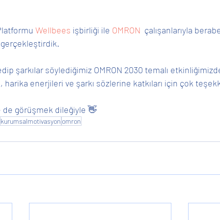
latformu 
Wellbees 
işbirliği ile 
OMRON 
 çalışanlarıyla beraber
 gerçekleştirdik.
 harika enerjileri ve şarkı sözlerine katkıları için çok teşek
e de görüşmek dileğiyle 👋
kurumsalmotivasyon
omron