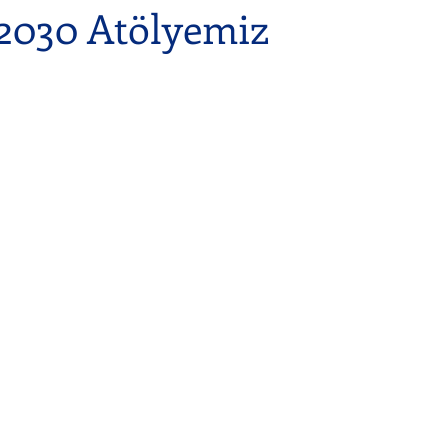
030 Atölyemiz
l
Gençlerle
Sosyal
Bireysel
Film Müziği