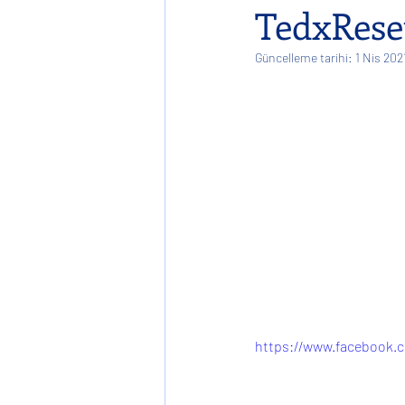
TedxReset
Güncelleme tarihi:
1 Nis 202
Konser
Single
Globa
İş'te Mutlu
https://www.facebook.c