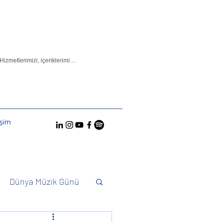
işim
Dünya Müzik Günü
Konuktuk