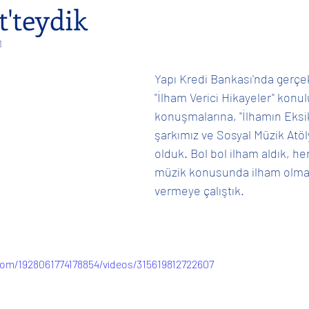
'teydik
1
l
Gençlerle
Sosyal
Bireysel
Film Müziği
Yapı Kredi Bankası'nda gerçek
"İlham Verici Hikayeler" konu
konuşmalarına, "İlhamın Eksi
şarkımız ve Sosyal Müzik Atöly
olduk. Bol bol ilham aldık, he
müzik konusunda ilham olmay
vermeye çalıştık.
om/1928061774178854/videos/315619812722607