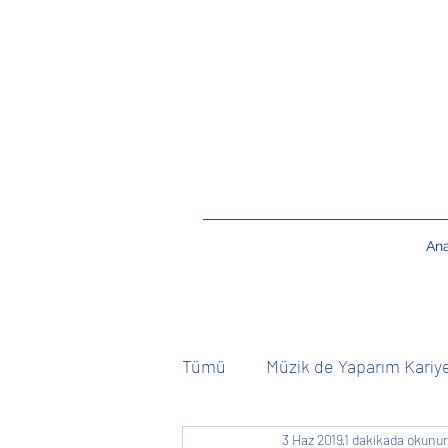
An
Tümü
Müzik de Yaparım Kariy
3 Haz 2019
1 dakikada okunur
Kişiye Özel
Canlı Müzik 