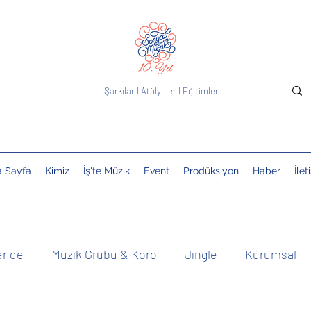
Şarkılar
I
Atölyeler
I
Eğitimler
a Sayfa
Kimiz
İş'te Müzik
Event
Prodüksiyon
Haber
İlet
er de
Müzik Grubu & Koro
Jingle
Kurumsal
& DJ
Çocuklarla
Basında
Kolektif
Duyuru