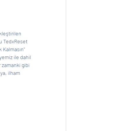
Ev İşleri
leştirilen 
lu TedxReset 
k Kalmasın" 
emiz ile dahil 
r zamanki gibi 
a, ilham 