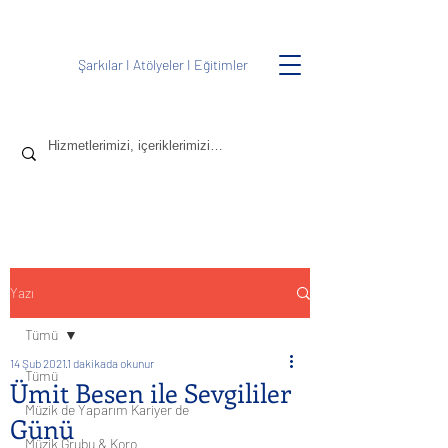
Şarkılar
I
Atölyeler
I
Eğitimler
Yazı
Tümü
14 Şub 2021
1 dakikada okunur
Tümü
Ümit Besen ile Sevgililer
Müzik de Yaparım Kariyer de
Günü
Müzik Grubu & Koro