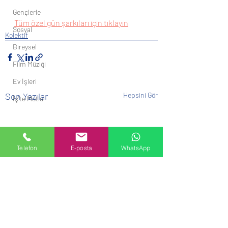
Gençlerle
Tüm özel gün şarkıları için tıklayın
Sosyal
Kolektif
Bireysel
Film Müziği
Ev İşleri
Son Yazılar
Hepsini Gör
İş'te Mutlu
Telefon
E-posta
WhatsApp