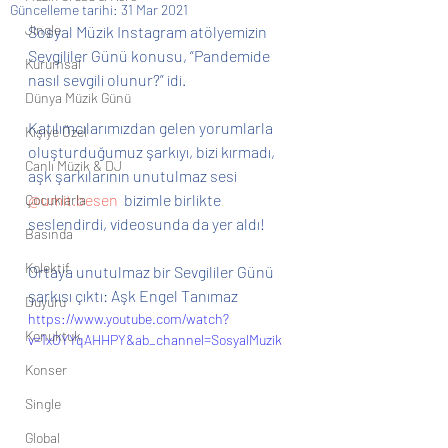
Güncelleme tarihi:
31 Mar 2021
Jingle
Sosyal Müzik Instagram atölyemizin 
Sevgililer Günü konusu, “Pandemide 
Kurumsal
nasıl sevgili olunur?” idi.
Dünya Müzik Günü
Katılımcılarımızdan gelen yorumlarla 
Kişiye Özel
oluşturduğumuz şarkıyı, bizi kırmadı, 
Canlı Müzik & DJ
aşk şarkılarının unutulmaz sesi 
@umit.besen
  bizimle birlikte 
Çocuklarla
seslendirdi, videosunda da yer aldı!
Basında
Kolektif
Ortaya unutulmaz bir Sevgililer Günü 
şarkısı çıktı: Aşk Engel Tanımaz
Duyuru
https://www.youtube.com/watch?
Konuktuk
v=1xOYYqAHHPY&ab_channel=SosyalMuzik
Konser
Single
Global