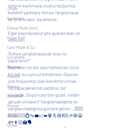
sizlerin katılımıyla oluşturduğumuz 
Jingle
kolektif şarkılara ‘Kimse Yargılamasa’ 
Kurumsal
ve ‘İyi ki Aradın’ da eklendi.
Dünya Müzik Günü
Eğer kaçırdıysanız işte açıklamaları ve 
Kişiye Özel
videoları:
Canlı Müzik & DJ
“Kimse yargılamayacak olsa ne 
Çocuklarla
yapardınız?”
Basında
Başkaları ne der diye herkesten önce 
biz ket vuruyoruz kendimize. Oysa en 
Kolektif
çok ihtiyacımız olan kendimiz olmak. 
Duyuru
Siz yapacaklarınızı yazdınız, biz 
söyledik. Düşüncesi bile güzel, neden 
Konuktuk
gerçek olmasın? Yargılamadığımız ve 
Konser
yargılanmadığımız günlere gelsin... 👩‍❤️‍👨
👩‍❤️‍👩👨‍❤️‍👨💍👡💼📈➡️🗑 💪🏼💃🏻👉🏼😁
Single
🐟👩🏻‍🏫🗣 
Global