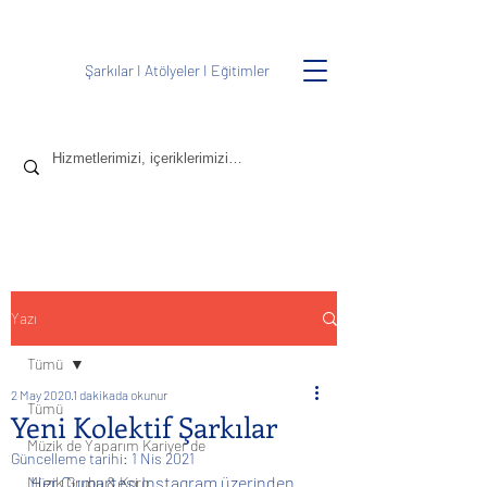
Şarkılar
I
Atölyeler
I
Eğitimler
Yazı
Tümü
2 May 2020
1 dakikada okunur
Tümü
Yeni Kolektif Şarkılar
Müzik de Yaparım Kariyer de
Güncelleme tarihi:
1 Nis 2021
Her Cumartesi Instagram üzerinden 
Müzik Grubu & Koro