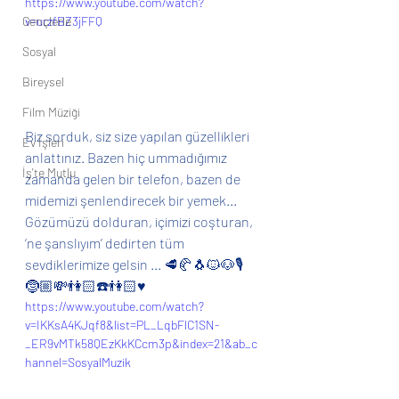
https://www.youtube.com/watch?
Gençlerle
v=urzfBZ3jFFQ
Sosyal
Bireysel
Film Müziği
Biz sorduk, siz size yapılan güzellikleri 
Ev İşleri
anlattınız. Bazen hiç ummadığımız 
İş'te Mutlu
zamanda gelen bir telefon, bazen de 
midemizi şenlendirecek bir yemek... 
Gözümüzü dolduran, içimizi coşturan, 
‘ne şanslıyım’ dedirten tüm 
sevdiklerimize gelsin ... 🥩🥐🐧🐱🐶🎙
🤶🏼💸👫🏻☎️👫🏻♥️
https://www.youtube.com/watch?
v=IKKsA4KJqf8&list=PL_LqbFlC1SN-
_ER9vMTk58QEzKkKCcm3p&index=21&ab_c
hannel=SosyalMuzik