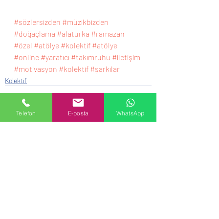
#sözlersizden
#müzikbizden
#doğaçlama
#alaturka
#ramazan
#özel
#atölye
#kolektif
#atölye
#online
#yaratıcı
#takımruhu
#iletişim
#motivasyon
#kolektif
#şarkılar
Kolektif
Telefon
E-posta
WhatsApp
Son Yazılar
Hepsini Gör